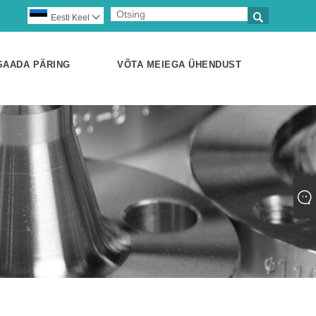

Eesti Keel

SAADA PÄRING
VÕTA MEIEGA ÜHENDUST