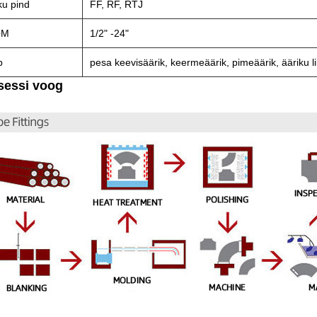
ku pind
FF, RF, RTJ
OM
1/2" -24"
p
pesa keevisäärik, keermeäärik, pimeäärik, ääriku l
sessi voog