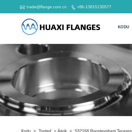

trade@flange.com.cn
+86-13815130577

KODU
Kodu
>
Tooted
>
Äärik
>
S32168 Roostevabast Terasest