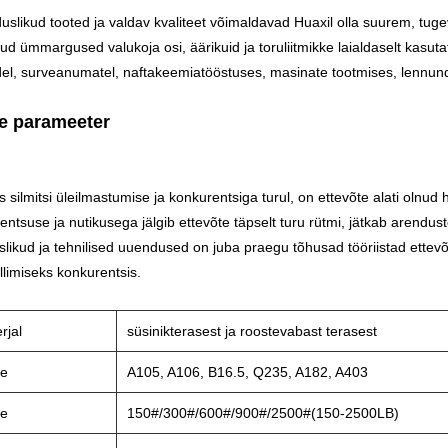
slikud tooted ja valdav kvaliteet võimaldavad Huaxil olla suurem, tuge
ud ümmargused valukoja osi, äärikuid ja toruliitmikke laialdaselt kasut
del, surveanumatel, naftakeemiatööstuses, masinate tootmises, lennun
e parameeter
s silmitsi üleilmastumise ja konkurentsiga turul, on ettevõte alati olnud h
igentsuse ja nutikusega jälgib ettevõte täpselt turu rütmi, jätkab arendus
likud ja tehnilised uuendused on juba praegu tõhusad tööriistad ettevõ
llimiseks konkurentsis.
rjal
süsinikterasest ja roostevabast terasest
ne
A105, A106, B16.5, Q235, A182, A403
ve
150#/300#/600#/900#/2500#(150-2500LB)