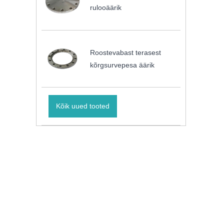
rulooäärik
Roostevabast terasest
kõrgsurvepesa äärik
Kõik uued tooted