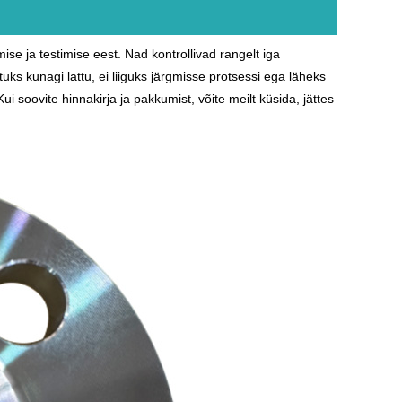
ise ja testimise eest. Nad kontrollivad rangelt iga
uks kunagi lattu, ei liiguks järgmisse protsessi ega läheks
Kui soovite hinnakirja ja pakkumist, võite meilt küsida, jättes