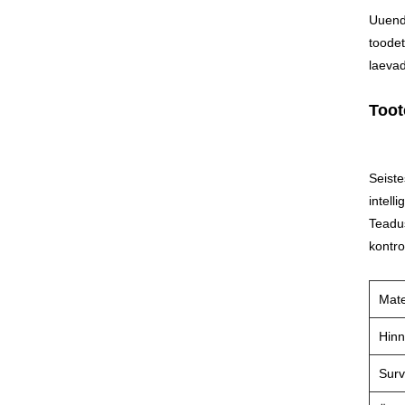
Uuendu
toodet
laeva
Toot
Seiste
intell
Teadus
kontro
Mate
Hin
Sur