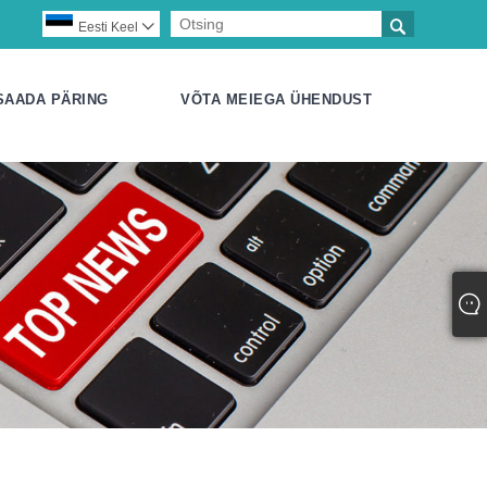

Eesti Keel

SAADA PÄRING
VÕTA MEIEGA ÜHENDUST