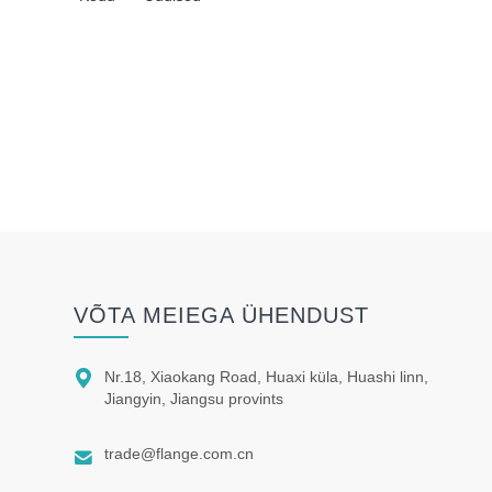
VÕTA MEIEGA ÜHENDUST

Nr.18, Xiaokang Road, Huaxi küla, Huashi linn,
Jiangyin, Jiangsu provints

trade@flange.com.cn