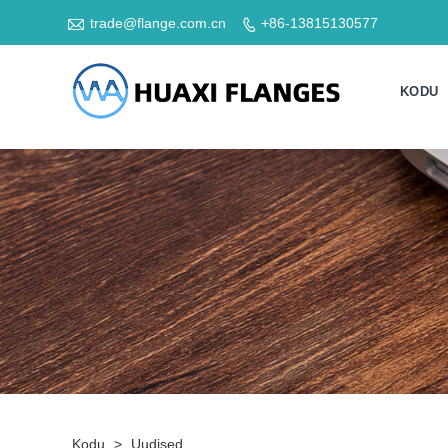

trade@flange.com.cn
+86-13815130577

KODU
Kodu
>
Uudised