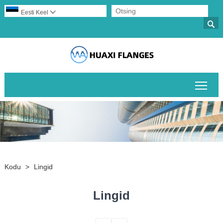
Eesti Keel


Peam
Kodu
>
Lingid
Lingid