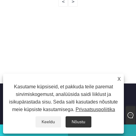
<
>
X
Kasutame küpsiseid, et pakkuda teile paremat
sirvimiskogemust, analüüsida saidi liiklust ja
isikupärastada sisu. Seda saiti kasutades nõustute
Autoriõigus © 2022 Jiangyin Huaxi Flange Pipe Fittings Co.,
meie küpsiste kasutamisega.
Privaatsuspoliitika
Ltd. – äärik, rõngassepised, toruliitmikud – kõik õigused
kaitstud
Keeldu
Nõustu
whatsapp
Meil