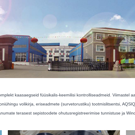
komplekt kaasaegseid füüsikalis-keemilisi kontrolliseadmeid. Viimastel 
oniühingu volikirja, eriseadmete (survetorustiku) tootmislitsentsi, AQSI
veanumate terasest sepistoodete ohutusregistreerimise tunnistuse ja Wi