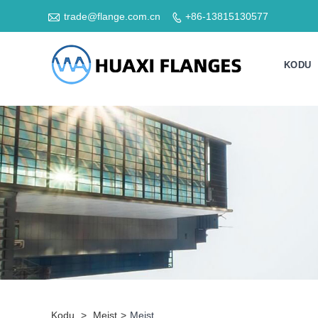

trade@flange.com.cn
+86-13815130577

KODU
Kodu
>
Meist
>
Meist