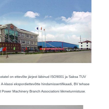
aastatel on ettevõte järjest läbinud ISO9001 ja Saksa TUV
Q A-klassi ekspordiettevõtte hindamissertifikaadi, BV tehase
nd Power Machinery Branch Associationi liikmetunnistuse.