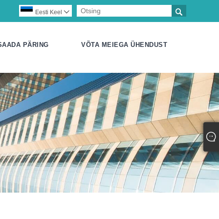

Eesti Keel

SAADA PÄRING
VÕTA MEIEGA ÜHENDUST