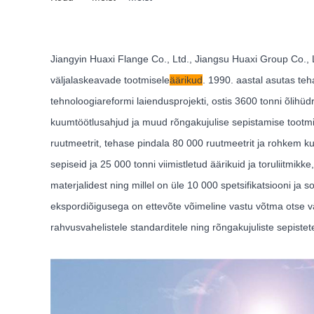
Jiangyin Huaxi Flange Co., Ltd., Jiangsu Huaxi Group Co., Lt
väljalaskeavade tootmisele
äärikud
. 1990. aastal asutas teh
tehnoloogiareformi laiendusprojekti, ostis 3600 tonni õlihüd
kuumtöötlusahjud ja muud rõngakujulise sepistamise tootm
ruutmeetrit, tehase pindala 80 000 ruutmeetrit ja rohkem ku
sepiseid ja 25 000 tonni viimistletud äärikuid ja toruliitmik
materjalidest ning millel on üle 10 000 spetsifikatsiooni ja
ekspordiõigusega on ettevõte võimeline vastu võtma otse välis
rahvusvahelistele standarditele ning rõngakujuliste sepistete,