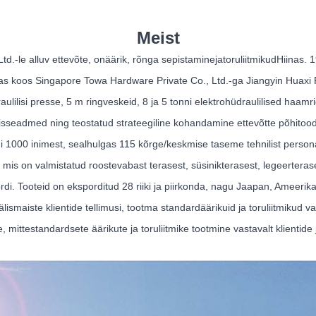
Meist
d.-le alluv ettevõte, on
äärik
,
rõnga sepistamine
ja
toruliitmikud
Hiinas. 
as koos Singapore Towa Hardware Private Co., Ltd.-ga Jiangyin Huaxi Fl
raulilisi presse, 5 m ringveskeid, 8 ja 5 tonni elektrohüdraulilised haa
isseadmed ning teostatud strateegiline kohandamine ettevõtte põhitoo
i 1000 inimest, sealhulgas 115 kõrge/keskmise taseme tehnilist persona
ke, mis on valmistatud roostevabast terasest, süsinikterasest, legeertera
 sordi. Tooteid on eksporditud 28 riiki ja piirkonda, nagu Jaapan, Ameer
maiste klientide tellimusi, tootma standardäärikuid ja toruliitmikud vas
 mittestandardsete äärikute ja toruliitmike tootmine vastavalt klientide j