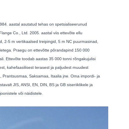
1984. aastal asutatud tehas on spetsialiseerunud
ange Co., Ltd. 2005. aastal viis ettevõte ellu
mrid, 2-5 m vertikaalsed treipingid, 5 m NC puurmasinad,
detega. Praegu on ettevõtte põrandapind 150 000
li. Ettevõte toodab aastas 35 000 tonni rõngakujulisi
sest, kahefaasilisest terasest ja paljudest muudest
ika, Prantsusmaa, Saksamaa, Itaalia jne. Oma impordi- ja
tavalt JIS, ANSI, EN, DIN, BS ja GB siseriiklikele ja
oonistele või näidistele.