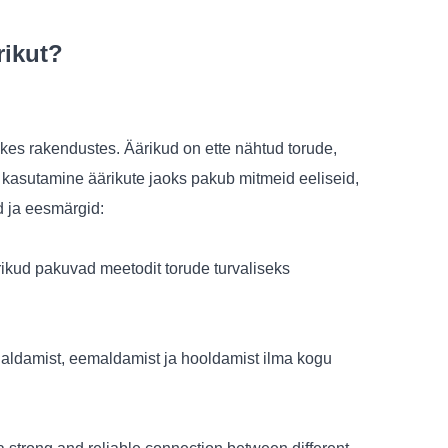
rikut?
kes rakendustes. Äärikud on ette nähtud torude,
kasutamine äärikute jaoks pakub mitmeid eeliseid,
d ja eesmärgid:
ikud pakuvad meetodit torude turvaliseks
galdamist, eemaldamist ja hooldamist ilma kogu