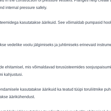
d in the construction of pressure vessels. Flanges help create 
nd internal pressure safely.
midega kasutatakse äärikuid. See võimaldab pumpasid hoold
 vedelike voolu jälgimiseks ja juhtimiseks erinevaid instrum
de ehitamisel, mis võimaldavad torusüsteemides soojuspaisumis
i kahjustusi.
hendamisele kasutatakse äärikuid ka teatud tüüpi toruliitmike pu
takse äärikühendust.