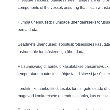
Pressure Vessels: Stainless steel flanges are employe
components of the vessel, ensuring that it can withsta
Pumba ühendused: Pumpade ühendamiseks torusüstee
eemaldada.
Seadmete ühendused: Tööstusprotsessides kasutatakse
instrumente torusüsteemiga ühendada.
Paisumisvuugid: äärikuid kasutatakse paisumisvuuki
temperatuurimuutustest põhjustatud stressi ja süsteem
Toruliitmike äärikuliited: Lisaks toru sirgete osade ü
mugavad konkreetsete rakenduste jaoks, kus eelista