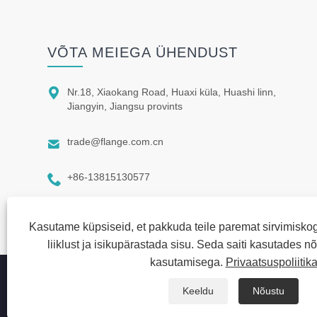
VÕTA MEIEGA ÜHENDUST

Nr.18, Xiaokang Road, Huaxi küla, Huashi linn,
Jiangyin, Jiangsu provints

trade@flange.com.cn

+86-13815130577
Kasutame küpsiseid, et pakkuda teile paremat sirvimisko
liiklust ja isikupärastada sisu. Seda saiti kasutades n
kasutamisega.
Privaatsuspoliitik
Autoriõigus © 2022 Jiangyin Huaxi Flange Pipe Fittings Co., L
Keeldu
Nõustu