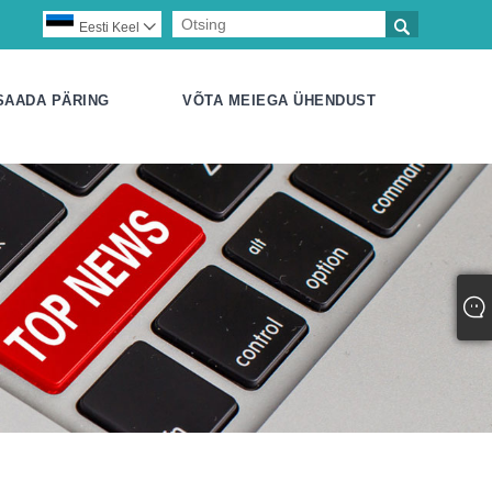

Eesti Keel

SAADA PÄRING
VÕTA MEIEGA ÜHENDUST