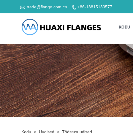

trade@flange.com.cn
+86-13815130577

KODU
Kodu
>
Uudised
>
Tööstusuudised