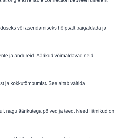
a strong and reliable connection between different
useks või asendamiseks hõlpsalt paigaldada ja
ente ja andureid. Äärikud võimaldavad neid
t ja kokkutõmbumist. See aitab vältida
hul, nagu äärikutega põlved ja teed. Need liitmikud on