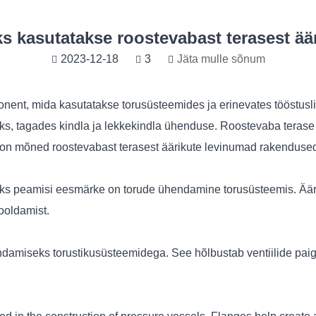
ks kasutatakse roostevabast terasest ää
2023-12-18
3
Jäta mulle sõnum
ent, mida kasutatakse torusüsteemides ja erinevates tööstusli
, tagades kindla ja lekkekindla ühenduse. Roostevaba terase 
in on mõned roostevabast terasest äärikute levinumad rakenduse
üks peamisi eesmärke on torude ühendamine torusüsteemis. Äär
ooldamist.
ndamiseks torustikusüsteemidega. See hõlbustab ventiilide pai