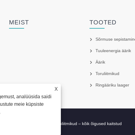
MEIST
TOOTED
Sõrmuse sepistamin
Tuuleenergia äärik
Äärik
Toruliitmikud
Ringääriku laager
X
gemust, analüüsida saidi
õustute meie küpsiste
a
td. – äärik, rõngassepised, toruliitmikud – kõik õigused kaitstud