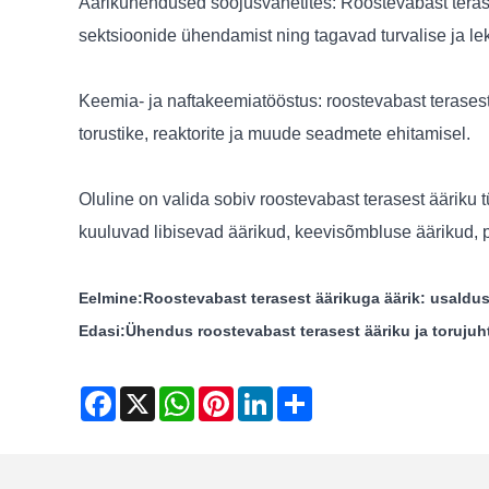
Äärikühendused soojusvahetites: Roostevabast terases
sektsioonide ühendamist ning tagavad turvalise ja l
Keemia- ja naftakeemiatööstus: roostevabast terasest
torustike, reaktorite ja muude seadmete ehitamisel.
Oluline on valida sobiv roostevabast terasest ääriku 
kuuluvad libisevad äärikud, keevisõmbluse äärikud, p
Eelmine:
Roostevabast terasest äärikuga äärik: usald
Edasi:
Ühendus roostevabast terasest ääriku ja toruju
Facebook
X
WhatsApp
Pinterest
LinkedIn
Share