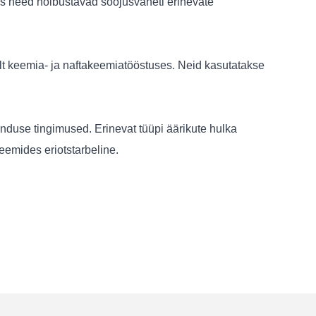
us need hõlbustavad soojusvaheti erinevate
elt keemia- ja naftakeemiatööstuses. Neid kasutatakse
enduse tingimused. Erinevat tüüpi äärikute hulka
eemides eriotstarbeline.