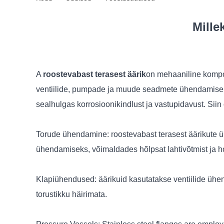
Mille
A
roostevabast terasest äärik
on mehaaniline kompon
ventiilide, pumpade ja muude seadmete ühendamiseks
sealhulgas korrosioonikindlust ja vastupidavust. Si
Torude ühendamine: roostevabast terasest äärikute 
ühendamiseks, võimaldades hõlpsat lahtivõtmist ja h
Klapiühendused: äärikuid kasutatakse ventiilide ühe
torustikku häirimata.