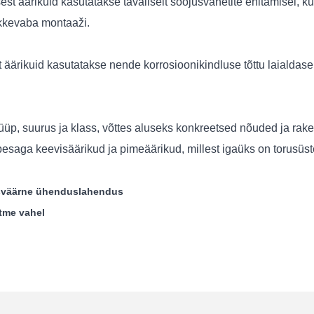
t äärikuid kasutatakse tavaliselt soojusvahetite ehitamisel, k
ekkevaba montaaži.
 äärikuid kasutatakse nende korrosioonikindluse tõttu laialdas
tüüp, suurus ja klass, võttes aluseks konkreetsed nõuded ja rak
esaga keevisäärikud ja pimeäärikud, millest igaüks on torusüst
usväärne ühenduslahendus
htme vahel