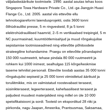
väljalaskeäärikute tootmisele. 1990. aastal asutas tehas koos
Singapore Towa Hardware Private Co., Ltd.-ga Jiangyin Huaxi
Flange Co., Ltd. 2005. aastal viis ettevõte ellu
tehnoloogiareformi laiendusprojekti, ostis 3600 tonni
õlihüdraulilisi presse, 5 m ringveskeid, 8 ja 5 tonni
elektrohüdraulilised haamrid, 2–5 m vertikaalsed treipingid, 5 m
NC puurmasinad, kuumtöötlemisahjud ja muud rõngakujulise
sepistamise tootmisseadmed ning ettevõtte põhitoodete
strateegiline kohandamine. Praegu on ettevõtte põrandapind
150 000 ruutmeetrit, tehase pindala 80 000 ruutmeetrit ja
rohkem kui 1000 inimest, sealhulgas 115 kõrge/keskmise
taseme tehnilist personali. Ettevõte toodab aastas 35 000 tonni
rõngakujulisi sepiseid ja 25 000 tonni viimistletud äärikuid ja
toruliitmikke, mis on valmistatud roostevabast terasest,
süsinikterasest, legeerterasest, kahefaasilisest terasest ja
paljudest muudest materjalidest ning millel on üle 10 000
spetsifikatsiooni ja sordi. Tooteid on eksporditud 28 riiki ja
piirkonda, nagu Jaapan, Ameerika, Prantsusmaa, Saksamaa,