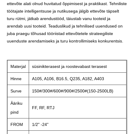
ettevõte alati olnud huvitatud õppimisest ja praktikast. Tehniliste
töötajate intelligentsuse ja nutikusega jälgib ettevõte täpselt
turu rütmi, jätkab arendustööd, täiustab vanu tooteid ja
arendab uusi tooteid. Teaduslikud ja tehnilised uuendused on
juba praegu tõhusad tööriistad ettevõtetele strateegiliste
uuenduste arendamiseks ja turu kontrollimiseks konkurentsis.
Materjal
süsinikterasest ja roostevabast terasest
Hinne
A105, A106, B16.5, Q235, A182, A403
Surve
150#/300#/600#/900#/2500#(150-2500LB)
Ääriku
FF, RF, RTJ
pind
FROM
1/2" -24"