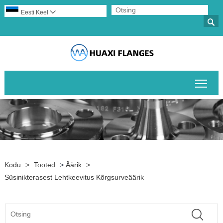
Eesti Keel


Peam
Kodu
>
Tooted
>
Äärik
>
Süsinikterasest Lehtkeevitus Kõrgsurveäärik