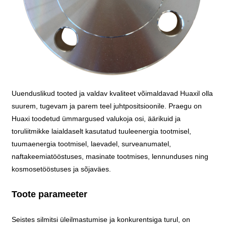
Uuenduslikud tooted ja valdav kvaliteet võimaldavad Huaxil olla
suurem, tugevam ja parem teel juhtpositsioonile. Praegu on
Huaxi toodetud ümmargused valukoja osi, äärikuid ja
toruliitmikke laialdaselt kasutatud tuuleenergia tootmisel,
tuumaenergia tootmisel, laevadel, surveanumatel,
naftakeemiatööstuses, masinate tootmises, lennunduses ning
kosmosetööstuses ja sõjaväes.
Toote parameeter
Seistes silmitsi üleilmastumise ja konkurentsiga turul, on