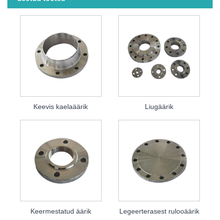
Keevis kaelaäärik
Liugäärik
Keermestatud äärik
Legeerterasest rulooäärik