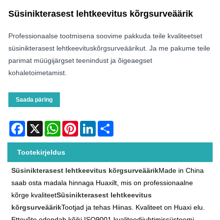
Süsinikterasest lehtkeevitus kõrgsurveäärik
Professionaalse tootmisena soovime pakkuda teile kvaliteetset
süsinikterasest lehtkeevituskõrgsurveäärikut. Ja me pakume teile
parimat müügijärgset teenindust ja õigeaegset
kohaletoimetamist.
Saada päring
Facebook
X
WhatsApp
Pinterest
LinkedIn
Share
Tootekirjeldus
Süsinikterasest lehtkeevitus kõrgsurveäärik
Made in China
saab osta madala hinnaga Huaxilt, mis on professionaalne
kõrge kvaliteet
Süsinikterasest lehtkeevitus
kõrgsurveäärik
Tootjad ja tehas Hiinas. Kvaliteet on Huaxi elu.
Ettevõte edendab kõiki ISO9001 kvaliteedijuhtimissüsteemi.