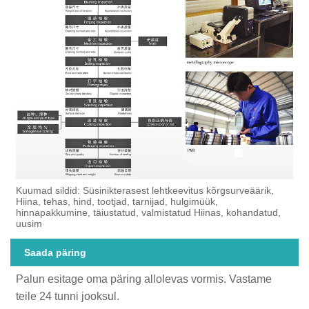
Kuumad sildid: Süsinikterasest lehtkeevitus kõrgsurveäärik,
Hiina, tehas, hind, tootjad, tarnijad, hulgimüük,
hinnapakkumine, täiustatud, valmistatud Hiinas, kohandatud,
uusim
Saada päring
Palun esitage oma päring allolevas vormis. Vastame
teile 24 tunni jooksul.